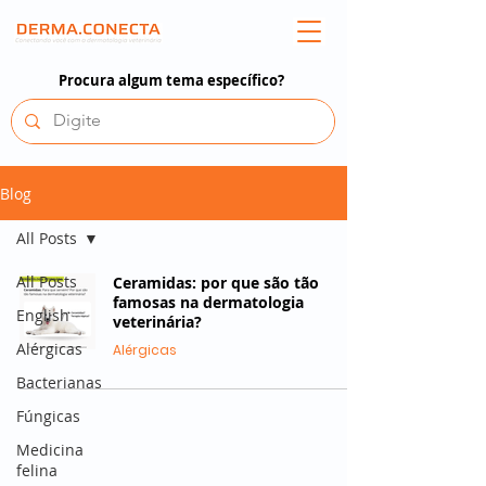
Procura algum tema específico?
Blog
All Posts
All Posts
Ceramidas: por que são tão
famosas na dermatologia
English
veterinária?
Alérgicas
Alérgicas
Bacterianas
Fúngicas
Medicina
felina