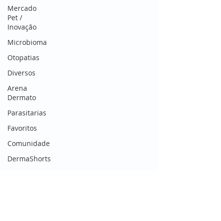
Mercado
Pet /
Sobre
Inovação
Portal especializado em
Microbioma
Dermatologia Veterinária. Artigos,
Otopatias
dicas e novidades dermatológicas.
Diversos
Arena
Mapa do site
Dermato
Home
Parasitarias
Quem somos
Favoritos
Blog
Comunidade
Consultori
a
DermaShorts
Podcast
Políticas do site
DermaShorts
Política editorial
e Podcasts
Política de privacidade
Autoimunes
Reportar erro