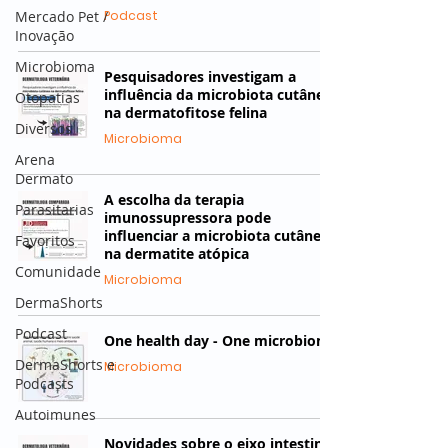
Mercado Pet /
Podcast
Inovação
Microbioma
Pesquisadores investigam a
influência da microbiota cutânea
Otopatias
na dermatofitose felina
Diversos
Microbioma
Arena
Dermato
A escolha da terapia
Parasitarias
imunossupressora pode
influenciar a microbiota cutânea
Favoritos
na dermatite atópica
Comunidade
Microbioma
DermaShorts
Podcast
One health day - One microbiome
DermaShorts e
Microbioma
Podcasts
Autoimunes
Novidades sobre o eixo intestino-