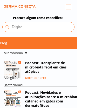
Procura algum tema específico?
Blog
Microbioma
All Posts
Podcast: Transplante de
microbiota fecal em cães
English
atópicos
Alérgicas
DermaShorts
Bacterianas
Fúngicas
Podcast: Novidades e
atualizações sobre o microbioma
Medicina
cutâneo em gatos com
felina
dermatofitose