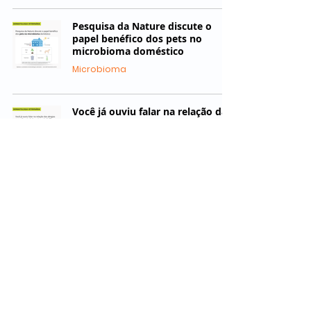
Pesquisa da Nature discute o
papel benéfico dos pets no
microbioma doméstico
Microbioma
Você já ouviu falar na relação das
alergias com a “teoria da barreira
epitelial”?
Alérgicas
Estudo mostra a influência do
ambiente no microbioma
cutâneo de ovelhas
Microbioma
1
/
5