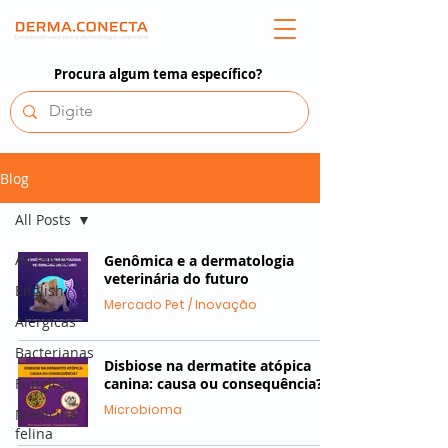
Procura algum tema específico?
Blog
All Posts
All Posts
Genômica e a dermatologia
veterinária do futuro
English
Mercado Pet / Inovação
Alérgicas
Bacterianas
Disbiose na dermatite atópica
Fúngicas
canina: causa ou consequência?
Microbioma
Medicina
felina