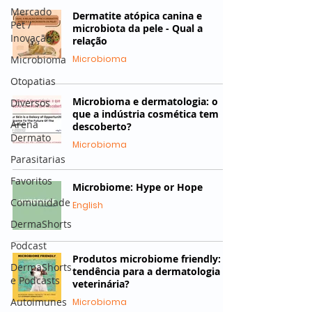
Mercado
Dermatite atópica canina e
Pet /
microbiota da pele - Qual a
Inovação
relação
Microbioma
Microbioma
Otopatias
Microbioma e dermatologia: o
Diversos
que a indústria cosmética tem
Arena
descoberto?
Dermato
Microbioma
Parasitarias
Favoritos
Microbiome: Hype or Hope
Comunidade
English
DermaShorts
Podcast
Produtos microbiome friendly:
DermaShorts
tendência para a dermatologia
e Podcasts
veterinária?
Autoimunes
Microbioma