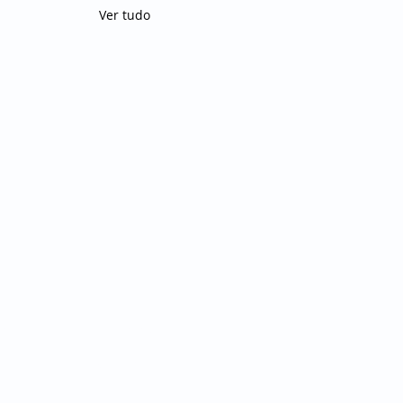
Ver tudo
te
Entre em contato
Contat
o