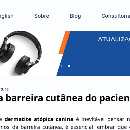
nglish
Sobre
Blog
Consultori
itura
a barreira cutânea do pacien
e 
dermatite atópica canina
 é inevitável pensar n
mos da barreira cutânea, é essencial lembrar que 