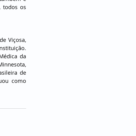
 todos os 
e Viçosa, 
ituição. 
Médica da 
innesota, 
ileira de 
tuou como 