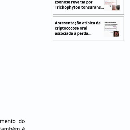
zoonose reversa por
Trichophyton tonsurans
em cães e gatos
Apresentação atípica de
criptococose oral
associada à perda
dentária em um cão
mento do 
também é 