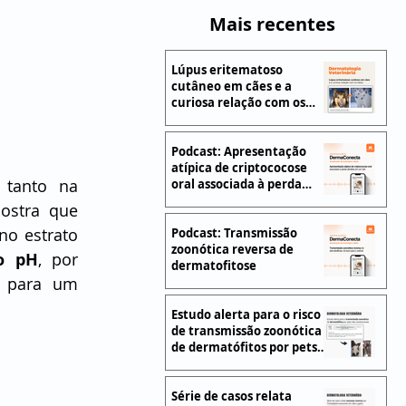
Mais recentes
Lúpus eritematoso
cutâneo em cães e a
curiosa relação com os
lobos
Podcast: Apresentação
atípica de criptococose
tanto na 
oral associada à perda
dentária em um cão
ostra que 
o estrato 
Podcast: Transmissão
zoonótica reversa de
o pH
, por 
dermatofitose
o para um 
Estudo alerta para o risco
de transmissão zoonótica
de dermatófitos por pets
não convencionais
Série de casos relata