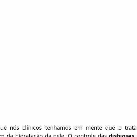
 que nós clínicos tenhamos em mente que o trata
ém da hidratação da pele. O controle das
 disbioses 