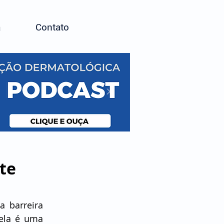
a
Contato
te
a barreira 
ela é uma 