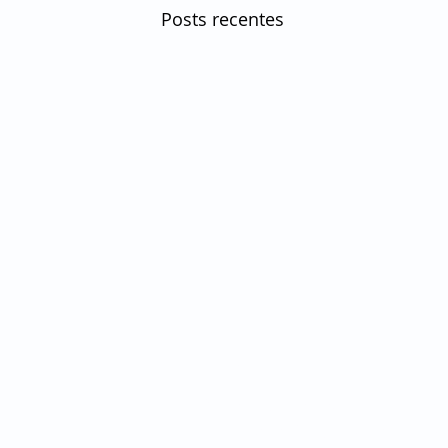
Posts recentes
Sobre
Portal especializado em Dermat
Veterinária. Artigos, dicas e nov