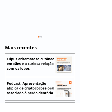
Mais recentes
Lúpus eritematoso cutâneo
em cães e a curiosa relação
com os lobos
Transplante de
O conceito de
microbiota fecal em
Spectrum of C
Podcast: Apresentação
atípica de criptococose oral
cães atópicos e novas
dermatologia
associada à perda dentária
evidências sobre o eixo
veterinária
em um cão
intestino–pele
Podcast: Transmissão