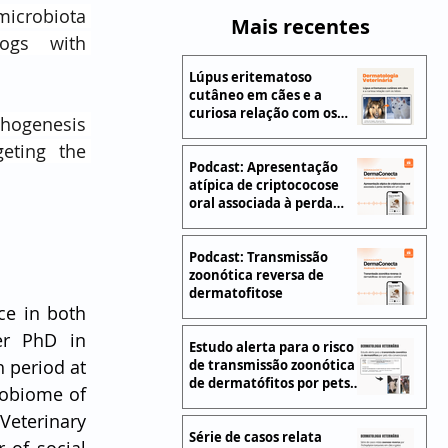
microbiota 
Mais recentes
transplantation) on clinical signs and the gut microbiota of dogs with 
Lúpus eritematoso
cutâneo em cães e a
curiosa relação com os
thogenesis 
lobos
ting the 
Podcast: Apresentação
atípica de criptococose
oral associada à perda
dentária em um cão
Podcast: Transmissão
zoonótica reversa de
dermatofitose
ce in both 
r PhD in 
Estudo alerta para o risco
 period at 
de transmissão zoonótica
de dermatófitos por pets
obiome of 
não convencionais
Veterinary 
Série de casos relata