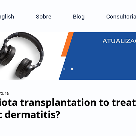
nglish
Sobre
Blog
Consultori
itura
iota transplantation to treat
c dermatitis?