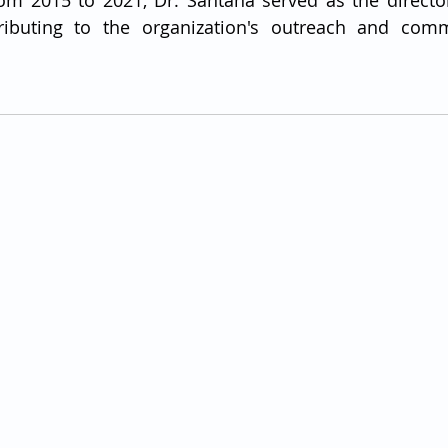
m 2015 to 2021, Dr. Santana served as the director 
ributing to the organization's outreach and comm