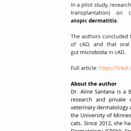
In a pilot study, researc
atopic
dermatitis
.
The authors concluded th
of cAD, and that oral
gut
microbiota
in cAD.
Full article:
https://lnkd.
About the author 
Dr. Aline Santana is a B
research and private 
veterinary dermatology at
the University of Minne
cats. Since 2012, she ha