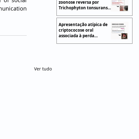
of social 
zoonose reversa por
unication 
Trichophyton tonsurans
em cães e gatos
Apresentação atípica de
criptococose oral
associada à perda
dentária em um cão
Ver tudo