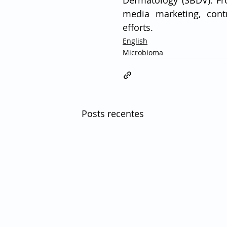
Dermatology (SBDV). Fro
media marketing, cont
efforts.
English
Microbioma
Posts recentes