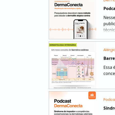
Derma
Podca
Nesse
publi
técnic
Alérgi
Barre
Essa 
concei
Podca
Síndr