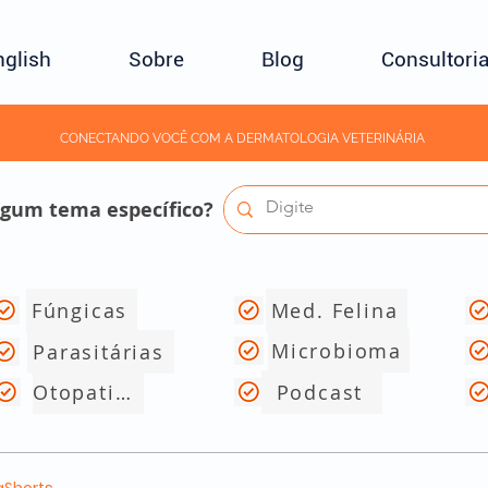
nglish
Sobre
Blog
Consultori
CONECTANDO VOCÊ COM A DERMATOLOGIA VETERINÁRIA
lgum tema específico?
Fúngicas
Med. Felina
Microbioma
Parasitárias
Otopatias
Podcast