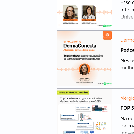
Esse 
internacional. Alguns renomados pes
Unive
síndr
Derma
Podca
Nesse
melho
Alérgi
TOP 5
Na ed
derma
inovaç