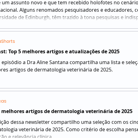
é um assunto novo e que tem recebido holofotes no cenário
quisadores e educadores, como o Dr Tim Nuttall da
rsidade de Edinburgh, têm trazido à tona pesquisas e indis
ome do impostor na dermatologia veterinária.
Shorts
st: Top 5 melhores artigos e atualizações de 2025
 episódio a Dra Aline Santana compartilha uma lista e sele
res artigos de dermatologia veterinária de 2025.
cas
 melhores artigos de dermatologia veterinária de 2025
ição dessa newsletter compartilho uma seleção com os cin
tologia veterinária de 2025. Como critério de escolha pens
ão e relevância clínica.