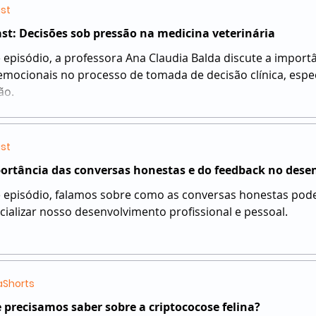
complexa interação entre fatores g
st
st: Decisões sob pressão na medicina veterinária
 episódio, a professora Ana Claudia Balda discute a impor
emocionais no processo de tomada de decisão clínica, esp
ão.
st
ortância das conversas honestas e do feedback no dese
 episódio, falamos sobre como as conversas honestas pod
cializar nosso desenvolvimento profissional e pessoal.
Shorts
 precisamos saber sobre a criptococose felina?