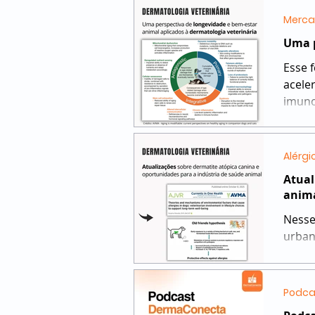
Merca
Uma p
Esse 
acele
imunol
Alérgi
Atual
anim
Nesse
urban
e o de
Podca