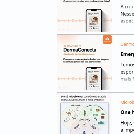
A cri
Nesse
aspec
Derma
Emerg
Temos
espor
mais f
Micro
One h
Hoje,
a imp