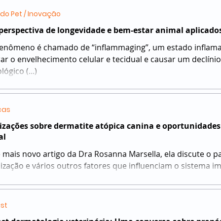
do Pet / Inovação
erspectiva de longevidade e bem-estar animal aplicados
fenômeno é chamado de “inflammaging”, um estado inflama
rar o envelhecimento celular e tecidual e causar um declíni
ógico (...)
cas
izações sobre dermatite atópica canina e oportunidades
al
 mais novo artigo da Dra Rosanna Marsella, ela discute o pa
ização e vários outros fatores que influenciam o sistema i
senvolvimento das alergias em cães (...)
st