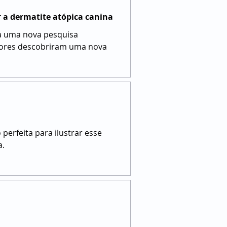
 a dermatite atópica canina
ha uma nova pesquisa
adores descobriram uma nova
rfeita para ilustrar esse
a.