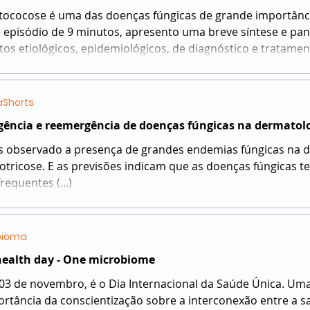
ptococose é uma das doenças fúngicas de grande importânci
 episódio de 9 minutos, apresento uma breve síntese e pa
tos etiológicos, epidemiológicos, de diagnóstico e tratamen
Shorts
ência e reemergência de doenças fúngicas na dermatolo
 observado a presença de grandes endemias fúngicas na d
otricose. E as previsões indicam que as doenças fúngicas t
requentes (...)
bioma
ealth day - One microbiome
 03 de novembro, é o Dia Internacional da Saúde Única. Um
ortância da conscientização sobre a interconexão entre a 