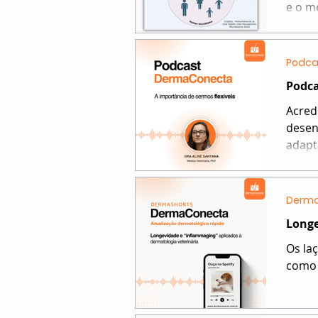
e o m
Podca
Podca
Acred
desen
adapt
Derma
Longe
Os la
como 