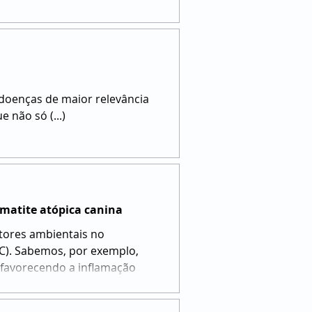
 doenças de maior relevância
 não só (...)
matite atópica canina
C). Sabemos, por exemplo,
genos e risco de sensibilização
ca é resultante de uma