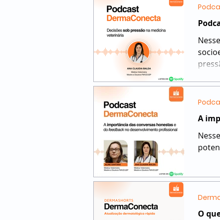
Podca
Podca
Nesse
socio
press
Podca
A imp
Nesse
poten
Derma
O que