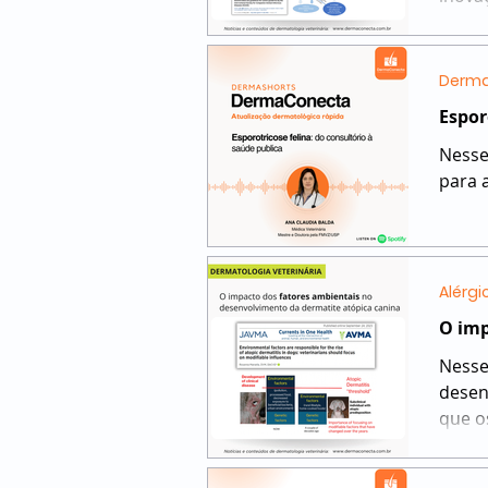
Derma
Espor
Nesse
para 
Alérgi
O imp
Nesse t
desen
que os poluentes atmosféricos desorganizam o epitélio cutâneo, favorece
crôni
epicu