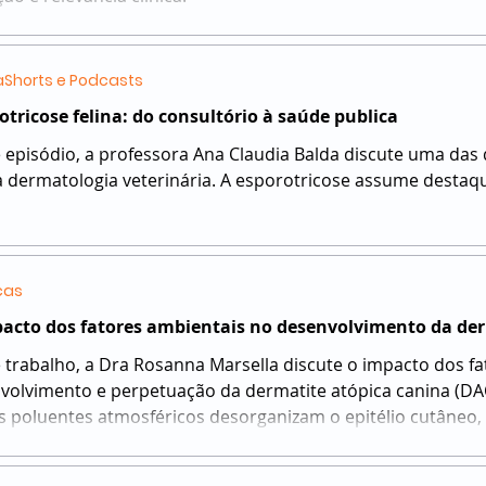
Shorts e Podcasts
otricose felina: do consultório à saúde publica
 episódio, a professora Ana Claudia Balda discute uma das
a dermatologia veterinária. A esporotricose assume destaque
cas
acto dos fatores ambientais no desenvolvimento da der
rabalho, a Dra Rosanna Marsella discute o impacto dos fatores ambientais no
volvimento e perpetuação da dermatite atópica canina (DA
ndo a inflamação
ca de baixo grau e com isso facilitando a penetração de alér
tânea. Assim, o desenvolvimento clínico da dermatite atópi