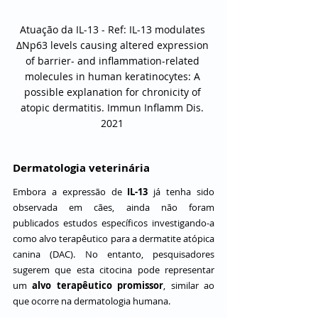
Atuação da IL-13 - Ref: IL-13 modulates 
∆Np63 levels causing altered expression 
of barrier- and inflammation-related 
molecules in human keratinocytes: A 
possible explanation for chronicity of 
atopic dermatitis. Immun Inflamm Dis. 
2021 
Dermatologia veterinária
Embora a expressão de 
IL-13
 já tenha sido 
observada em cães, ainda não foram 
publicados estudos específicos investigando-a 
como alvo terapêutico para a dermatite atópica 
canina (DAC). No entanto, pesquisadores 
sugerem que esta citocina pode representar 
um 
alvo terapêutico promissor
, similar ao 
que ocorre na dermatologia humana.