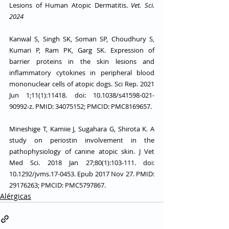
Lesions of Human Atopic Dermatitis. 
Vet. Sci. 
2024
Kanwal S, Singh SK, Soman SP, Choudhury S, 
Kumari P, Ram PK, Garg SK. Expression of 
barrier proteins in the skin lesions and 
inflammatory cytokines in peripheral blood 
mononuclear cells of atopic dogs. Sci Rep. 2021 
Jun 1;11(1):11418. doi: 10.1038/s41598-021-
90992-z. PMID: 34075152; PMCID: PMC8169657.
Mineshige T, Kamiie J, Sugahara G, Shirota K. A 
study on periostin involvement in the 
pathophysiology of canine atopic skin. J Vet 
Med Sci. 2018 Jan 27;80(1):103-111. doi: 
10.1292/jvms.17-0453. Epub 2017 Nov 27. PMID: 
29176263; PMCID: PMC5797867.
Alérgicas