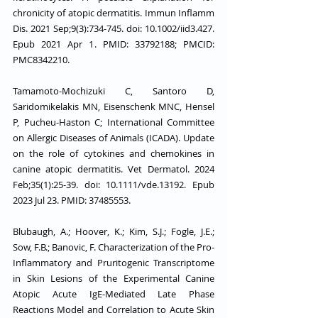
chronicity of atopic dermatitis. Immun Inflamm 
Dis. 2021 Sep;9(3):734-745. doi: 10.1002/iid3.427. 
Epub 2021 Apr 1. PMID: 33792188; PMCID: 
PMC8342210.
Tamamoto-Mochizuki C, Santoro D, 
Saridomikelakis MN, Eisenschenk MNC, Hensel 
P, Pucheu-Haston C; International Committee 
on Allergic Diseases of Animals (ICADA). Update 
on the role of cytokines and chemokines in 
canine atopic dermatitis. Vet Dermatol. 2024 
Feb;35(1):25-39. doi: 10.1111/vde.13192. Epub 
2023 Jul 23. PMID: 37485553.
Blubaugh, A.; Hoover, K.; Kim, S.J.; Fogle, J.E.; 
Sow, F.B.; Banovic, F. Characterization of the Pro-
Inflammatory and Pruritogenic Transcriptome 
in Skin Lesions of the Experimental Canine 
Atopic Acute IgE-Mediated Late Phase 
Reactions Model and Correlation to Acute Skin 