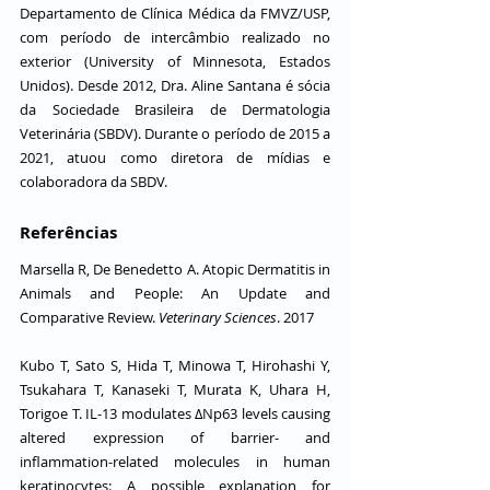
Departamento de Clínica Médica da FMVZ/USP, 
com período de intercâmbio realizado no 
exterior (University of Minnesota, Estados 
Unidos). Desde 2012, Dra. Aline Santana é sócia 
da Sociedade Brasileira de Dermatologia 
Veterinária (SBDV). Durante o período de 2015 a 
2021, atuou como diretora de mídias e 
colaboradora da SBDV.
Referências
Marsella R, De Benedetto A. Atopic Dermatitis in 
Animals and People: An Update and 
Comparative Review. 
Veterinary Sciences
. 2017
Kubo T, Sato S, Hida T, Minowa T, Hirohashi Y, 
Tsukahara T, Kanaseki T, Murata K, Uhara H, 
Torigoe T. IL-13 modulates ∆Np63 levels causing 
altered expression of barrier- and 
inflammation-related molecules in human 
keratinocytes: A possible explanation for 