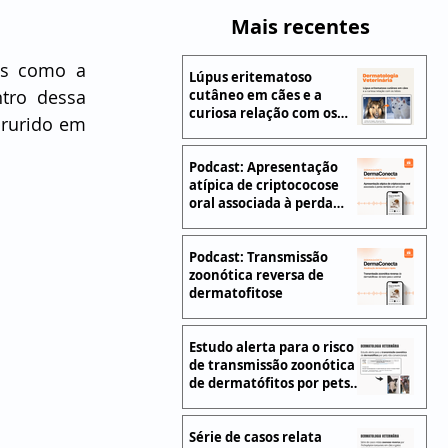
Mais recentes
De acordo com o relatório, os produtos dermatológicos foram apontados como a 
Lúpus eritematoso
ro dessa 
cutâneo em cães e a
curiosa relação com os
rurido em 
lobos
Podcast: Apresentação
atípica de criptococose
oral associada à perda
dentária em um cão
Podcast: Transmissão
zoonótica reversa de
dermatofitose
Estudo alerta para o risco
de transmissão zoonótica
de dermatófitos por pets
não convencionais
Série de casos relata