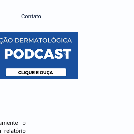
a
Contato
amente o 
elatório 