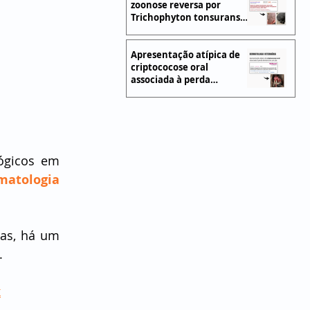
zoonose reversa por
Trichophyton tonsurans
em cães e gatos
Apresentação atípica de
criptococose oral
associada à perda
dentária em um cão
gicos em 
matologia 
as, há um 
.
x