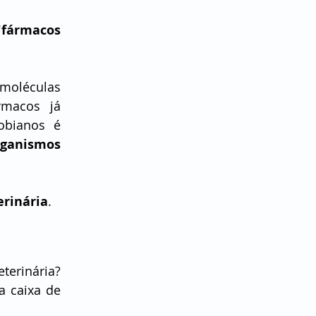
"fármacos 
moléculas 
macos já 
obianos é 
ganismos 
erinária
.
terinária? 
 caixa de 