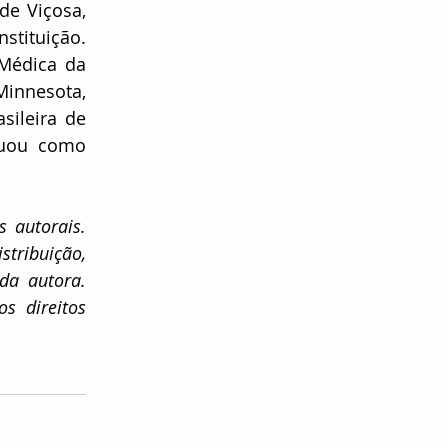
e Viçosa, 
ituição. 
Médica da 
innesota, 
ileira de 
tuou como 
 autorais. 
tribuição, 
a autora. 
 direitos 