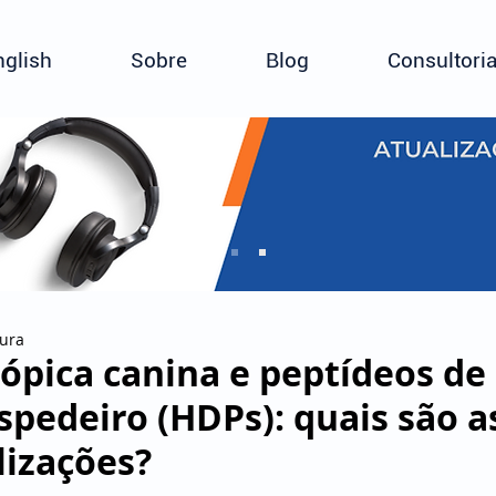
nglish
Sobre
Blog
Consultori
tura
ópica canina e peptídeos de
spedeiro (HDPs): quais são a
lizações?