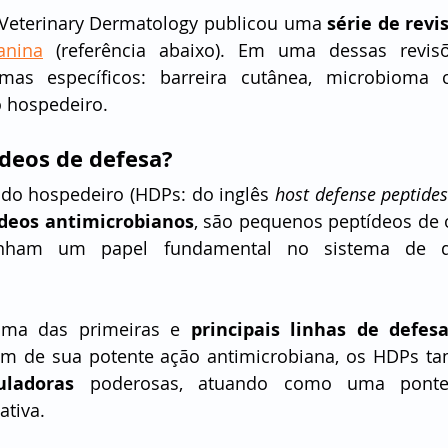
 Veterinary Dermatology publicou uma 
série de revi
anina
 (referência abaixo). Em uma dessas revisõ
o hospedeiro.
ídeos de defesa?
do hospedeiro (HDPs: do inglês 
host defense peptide
deos antimicrobianos
, são pequenos peptídeos de o
nham um papel fundamental no sistema de d
ma das primeiras e 
principais linhas de defes
ém de sua potente ação antimicrobiana, os HDPs t
ladoras
 poderosas, atuando como uma ponte
ativa.