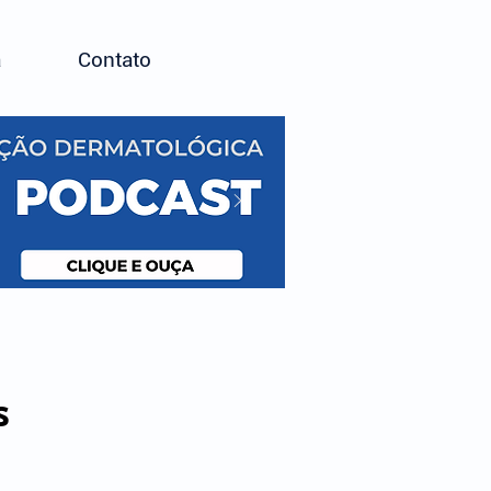
a
Contato
s