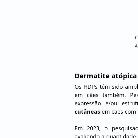
C
A
Dermatite atópica
Os HDPs têm sido ampl
em cães também. Pesqu
expressão e/ou estr
cutâneas 
em cães com d
Em 2023, o pesquisad
avaliando a quantidade 