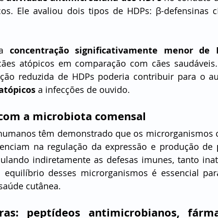
os. Ele avaliou dois tipos de HDPs: β-defensinas cB
a 
concentração significativamente menor de
 cães atópicos em comparação com cães saudáveis.
ção reduzida de HDPs poderia contribuir para o a
atópicos
 a infecções de ouvido.
com a microbiota comensal
 humanos têm demonstrado que os microrganismos 
luenciam na regulação da expressão e produção de 
mulando indiretamente as defesas imunes, tanto inat
o
equilíbrio desses microrganismos é essencial para
saúde cutânea.
uras: peptídeos antimicrobianos, fárm