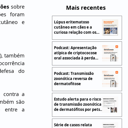
sões
 sobre 
Mais recentes
es foram 
abordados três sub-temas específicos: barreira cutânea, microbioma cutâneo e 
Lúpus eritematoso
cutâneo em cães e a
curiosa relação com os
lobos
Podcast: Apresentação
atípica de criptococose
s
), também 
oral associada à perda
corrência 
dentária em um cão
efesa do 
Podcast: Transmissão
zoonótica reversa de
dermatofitose
a
 contra a 
Estudo alerta para o risco
ambém são 
de transmissão zoonótica
 entre a 
de dermatófitos por pets
não convencionais
Série de casos relata