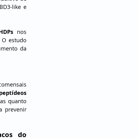
D3-like e 
 HDPs
 nos 
 O estudo 
umento da 
comensais 
peptídeos 
as quanto 
 prevenir 
acos do 