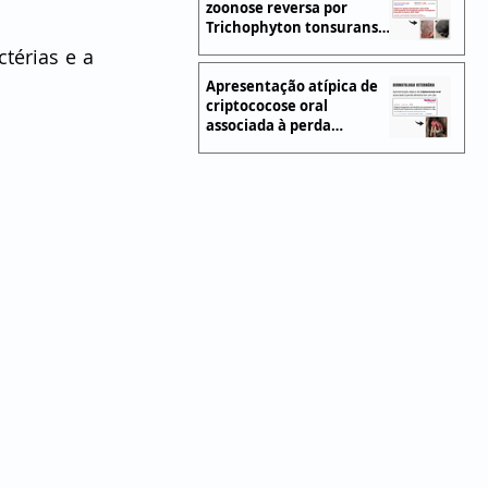
zoonose reversa por
Trichophyton tonsurans
em cães e gatos
érias e a 
Apresentação atípica de
criptococose oral
associada à perda
dentária em um cão