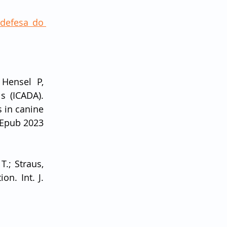
defesa do 
Hensel P, 
 (ICADA). 
in canine 
 Epub 2023 
.; Straus, 
. Int. J. 