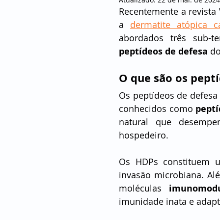
Recentemente a revista
a 
dermatite atópica c
peptídeos de defesa
 d
O que são os pept
Os peptídeos de defesa 
conhecidos como 
peptí
natural que desempe
hospedeiro.
Os HDPs constituem u
invasão microbiana. Al
moléculas 
imunomodu
imunidade inata e adapt