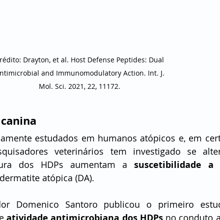
rédito: Drayton, et al. Host Defense Peptides: Dual 
ntimicrobial and Immunomodulatory Action. Int. J. 
Mol. Sci. 2021, 22, 11172. 
 canina
amente estudados em humanos atópicos e, em cert
isadores veterinários tem investigado se alter
utura dos HDPs aumentam a 
suscetibilidade a 
ermatite atópica (DA).
or Domenico Santoro publicou o primeiro estudo
e 
atividade antimicrobiana dos HDPs
 no conduto a