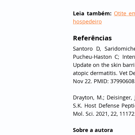
Leia também:
Otite e
hospedeiro
Referências
Santoro D, Saridomich
Pucheu-Haston C; Inter
Update on the skin barr
atopic dermatitis. Vet D
Nov 22. PMID: 37990608
Drayton, M.; Deisinger, J
S.K. Host Defense Pepti
Mol. Sci. 2021, 22, 11172
Sobre a autora 