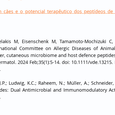
m cães e o potencial terapêutico dos peptídeos de 
elakis M, Eisenschenk M, Tamamoto-Mochizuki C, 
national Committee on Allergic Diseases of Animals
ier, cutaneous microbiome and host defence peptides 
ermatol. 2024 Feb;35(1):5-14. doi: 10.1111/vde.13215.
.
.P.; Ludwig, K.C.; Raheem, N.; Müller, A.; Schneider, T
des: Dual Antimicrobial and Immunomodulatory Action
. 