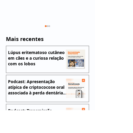
Mais recentes
Lúpus eritematoso cutâneo
em cães e a curiosa relação
com os lobos
Novo tratamento na
Podcast: Uso d
dermatologia
betabloqueado
Podcast: Apresentação
atípica de criptococose oral
veterinária: Uso de
no manejo da
associada à perda dentária
betabloqueador tópico
angiomatose 
em um cão
no tratamento da
em um pacient
angiomatose cutânea
Podcast: Transmissão
zoonótica reversa de
em paciente felino
dermatofitose