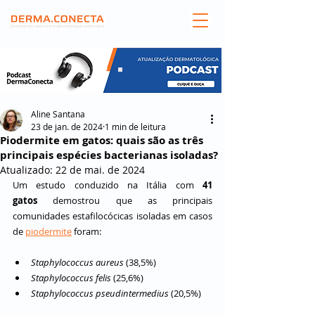
Aline Santana
23 de jan. de 2024
1 min de leitura
Piodermite em gatos: quais são as três
principais espécies bacterianas isoladas?
Atualizado:
22 de mai. de 2024
Um estudo conduzido na Itália com 
41 
gatos
 demostrou que as principais 
comunidades estafilocócicas isoladas em casos 
de 
piodermite
 foram:
Staphylococcus aureus 
(38,5%)
Staphylococcus felis
 (25,6%)
Staphylococcus pseudintermedius
 (20,5%)