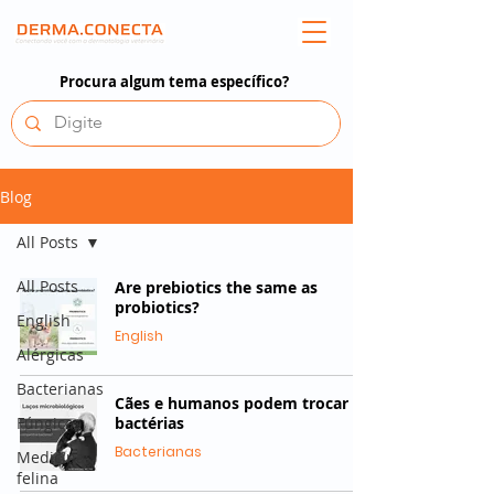
Procura algum tema específico?
Blog
All Posts
All Posts
Are prebiotics the same as
probiotics?
English
English
Alérgicas
Bacterianas
Cães e humanos podem trocar
Fúngicas
bactérias
Bacterianas
Medicina
felina