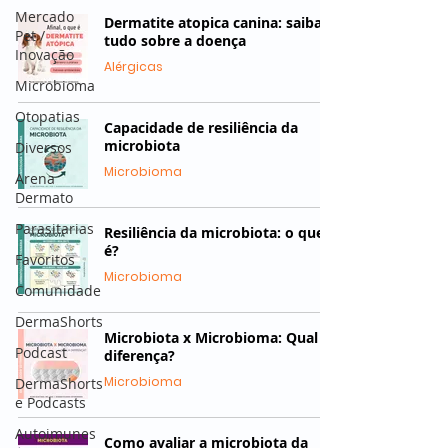
Mercado
Dermatite atopica canina: saiba
Pet /
tudo sobre a doença
Inovação
Alérgicas
Microbioma
Otopatias
Capacidade de resiliência da
microbiota
Diversos
Microbioma
Arena
Dermato
Parasitarias
Resiliência da microbiota: o que
é?
Favoritos
Microbioma
Comunidade
DermaShorts
Microbiota x Microbioma: Qual a
Podcast
diferença?
Microbioma
DermaShorts
e Podcasts
Autoimunes
Como avaliar a microbiota da