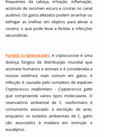
frequentes da cabeça, irritação, inflamação, 
acúmulo de cerúmen escuro e crostas no canal 
auditivo. Os gatos afetados podem arranhar ou 
esfregar as orelhas em objetos para aliviar a 
coceira, o que pode levar a feridas e infecções 
secundárias.
Fungos (criptococose):
 A criptococose é uma 
doença fúngica de distribuição mundial que 
acomete humanos e animais e é considerada a 
micose sistêmica mais comum em gatos. A 
infecção é causada pelo complexo de espécies 
Cryptococcus neoformans - Cryptococcus gattii
que compreende vários tipos moleculares. O 
reservatório ambiental de C. neoformans é 
comumente associado à excreção de aves, 
enquanto os isolados ambientais de C. gattii 
são associados à madeira em extinção e 
eucaliptos.