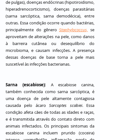
de pulgas), doenças endócrinas (hipotiroidismo, 
hiperadrenocorticismo), doenças parasitárias 
(sarna sarcóptica, sarna demodécica), entre 
outras. Essa condição ocorre quando bactérias, 
principalmente do gênero 
Staphylococcus,
 se 
aproveitam de alterações na pele, como danos 
à barreira cutânea ou desequilíbrio do 
microbioma, e causam infecções. A presença 
dessas doenças de base torna a pele mais 
suscetível às infecções bacterianas.
Sarna (escabiose): 
A escabiose canina, 
também conhecida como sarna sarcóptica, é 
uma doença de pele altamente contagiosa 
causada pelo ácaro 
Sarcoptes scabiei
. Essa 
condição afeta cães de todas as idades e raças, 
e é transmitida através do contato direto com 
animais infectados. Os principais sintomas da 
escabiose canina incluem prurido (coceira) 
intenso, vermelhidão, inflamação, perda de 