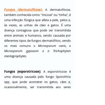
Fungos (dermatofitose):
A dermatofitose, 
também conhecida como "micose" ou "tinha", é 
uma infecção fúngica que afeta a pele, pelos e, 
às vezes, as unhas de cães e gatos. É uma 
doença contagiosa que pode ser transmitida 
entre animais e humanos, sendo causada por 
diferentes tipos de fungos dermatófitos, sendo 
os mais comuns o 
Microsporum canis, o 
Microsporum gypseum e o Trichophyton 
mentagrophytes.
Fungos (esporotricose):
 A esporotricose é 
uma doença causada pelo fungo Sporothrix 
spp, que pode acometer os gatos, cães e, 
ocasionalmente, ser transmitida aos seres 
humanos. Essa infecção fúngica é mais comum 
em regiões com clima quente e úmido, e pode 
ser adquirida através do contato com o solo, 